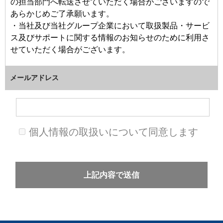
の担当部門へ転送させていただく場合がございますので
あらかじめご了承願います。
・当社及び当社グループ企業において取扱製品・サービ
ス及びサポートに関する情報のお知らせのために利用さ
せていただく場合がございます。
2.個人情報の管理
メールアドレス
・ご提供いただいた個人情報は、当社の個人情報保護基
本方針に基づき、適切に管理いたします。
・貴社名、個人名などに関わる情報は、上記利用目的以
外には利用せず、またご本人の同意なしに第三者に提供
個人情報の取扱いについて同意します
いたしません。
3.その他
・ご提供いただいた個人情報の開示、訂正、追加及び削
除を希望される場合には以下宛にご連絡ください。
4.お問い合わせ窓口
個人情報の開示、訂正、削除、利用停止等に関するお